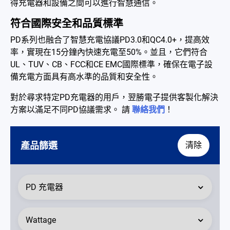
得充電器和設備之間可以進行智慧通信。
電池適配充電器
符合國際安全和品質標準
開放式電源供應器
PD系列也融合了智慧充電協議PD3.0和QC4.0+，提高效
率，實現在15分鐘內快速充電至50%。並且，它們符合
內置機殼型電源適配器
UL、TUV、CB、FCC和CE EMC國際標準，確保在電子設
備充電方面具有高水準的品質和安全性。
LED 電源供應器
對於尋求特定PD充電器的用戶，翌勝電子提供客製化解決
CRPS 電源供應器
方案以滿足不同PD協議需求。 請
聯絡我們
！
解决方案
產品篩選
清除
為何選擇翌勝
最新消息
公司簡介
型錄