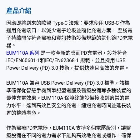
展覽
產品介紹
公告
因應即將到來的歐盟 Type-C 法規：要求使用 USB-C 作為
通用充電端口，以減少電子垃圾並簡化充電方案， 翌勝電
公司簡介
子持續開發符合醫療和資訊技術設備規範的氮化鎵PD充電
器。
型錄
EUM110A 系列
是一款全新的桌面PD充電器，設計符合
IEC/EN60601-1和IEC/EN62368-1 規範，並且採用 USB
聯絡我們
Power Delivery (PD) 3.0 技術，提供快速且高效的充電。
EUM110A 兼容 USB Power Delivery (PD) 3.0 標準，該標
简体中文
English
繁體中文
準確保從智慧手機到筆記型電腦及醫療設備等多種裝置的
最佳充電效果。EUM110A 保障終端設備接收到適當的電
力水平，達到高效且安全的充電，縮短充電時間並延長裝
置的整體壽命。
作為醫療PD充電器，EUM110A 支持多個電壓級別，讓醫
療設備在不同的電力需求下能夠高效地充電或運作，確保