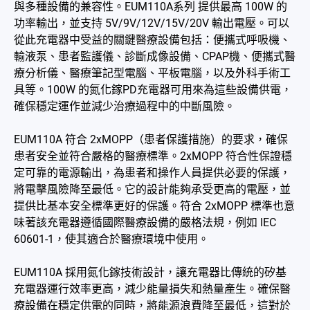
與多種設備的兼容性。EUM110A系列 提供最高 100W 的
功率輸出，並支持 5V/9V/12V/15V/20V 輸出電壓。可以
從此充電器中受益的關鍵醫療設備包括：便攜式呼吸機、
輸液泵、患者監護儀、診斷成像設備、CPAP機、便攜式醫
療分析儀、醫療筆記型電腦、平板電腦，以及外科手術工
具等。100W 的氮化鎵PD充電器可用來為這些設備供電，
確保穩定運作並減少治療過程中的中斷風險。
EUM110A 符合 2xMOPP（患者保護措施）的要求，確保
患者安全並符合嚴格的醫療標準。2xMOPP 符合性保證穩
定可靠的電源輸出，為患者和操作人員提供必要的保護，
將電擊風險降至最低。它的設計能夠承受更高的電壓，並
提供比基本安全標準更好的保護。符合 2xMOPP 標準也意
味著該充電器遵循國際醫療設備的嚴格法規，例如 IEC
60601-1，使其適合於醫療環境中使用。
EUM110A 採用氮化鎵技術設計，讓充電器比傳統的矽基
充電器運行效率更高，減少能量損失和熱量產生。確保醫
療設備在穩定供電的同時，將能源浪費降至最低，這對於