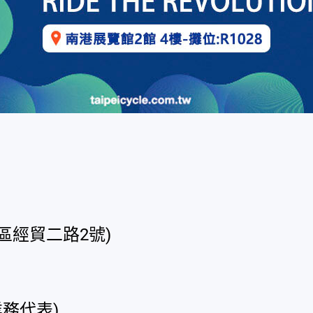
區經貿二路2號)
English
業務代表)