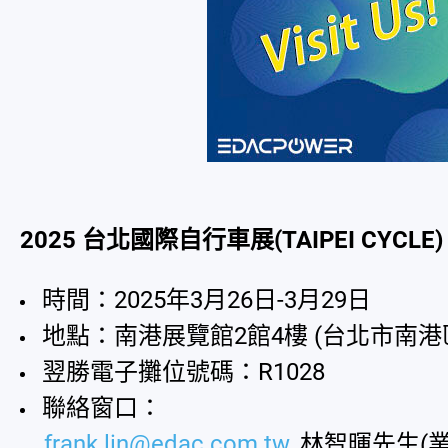
全部
新產品
展覽
公告
公司簡介
2025
台北國際自行車展(TAIPEI CYCLE)
型錄
時間：2025年3月26日-3月29日
地點：南港展覽館2館4樓 (台北市南港
聯絡我們
翌勝電子攤位號碼：R1028
聯絡窗口：
简体中文
frank.lin@edac.com.tw
, 林智暉先生(