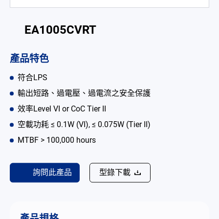
電池適配充電器
EA1005CVRT
開放式電源供應器
內置機殼型電源適配器
產品特色
LED 電源供應器
符合LPS
輸出短路、過電壓、過電流之安全保護
CRPS 電源供應器
效率Level VI or CoC Tier II
解决方案
空載功耗 ≤ 0.1W (VI), ≤ 0.075W (Tier II)
為何選擇翌勝
MTBF > 100,000 hours
最新消息
詢問此產品
型錄下載
公司簡介
型錄
產品規格