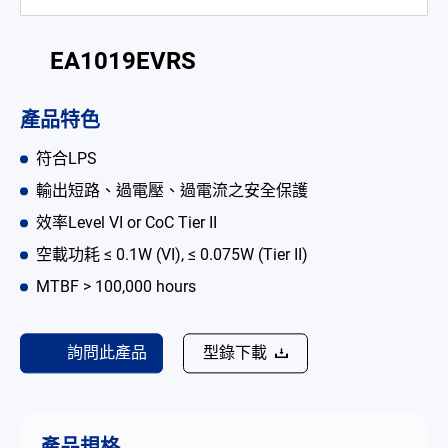
電池適配充電器
EA1019EVRS
開放式電源供應器
內置機殼型電源適配器
產品特色
LED 電源供應器
符合LPS
輸出短路、過電壓、過電流之安全保護
CRPS 電源供應器
效率Level VI or CoC Tier II
解决方案
空載功耗 ≤ 0.1W (VI), ≤ 0.075W (Tier II)
為何選擇翌勝
MTBF > 100,000 hours
最新消息
詢問此產品
型錄下載
公司簡介
型錄
產品規格