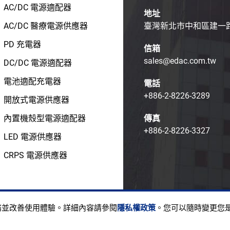
AC/DC 電源適配器
地址
AC/DC 醫療電源供應器
臺灣新北市中和區建一路1
PD 充電器
信箱
sales@edac.com.tw
DC/DC 電源適配器
電池適配充電器
電話
+886-2-8226-3289
開放式電源供應器
內置機殼型電源適配器
傳真
+886-2-8226-3327
LED 電源供應器
CRPS 電源供應器
ight © EDAC POWER ELECTRONICS CO., LTD.
使用條款
隱私
服務並改善使用體驗。詳細內容請參閱
隱私權政策
。您可以隨時變更您是