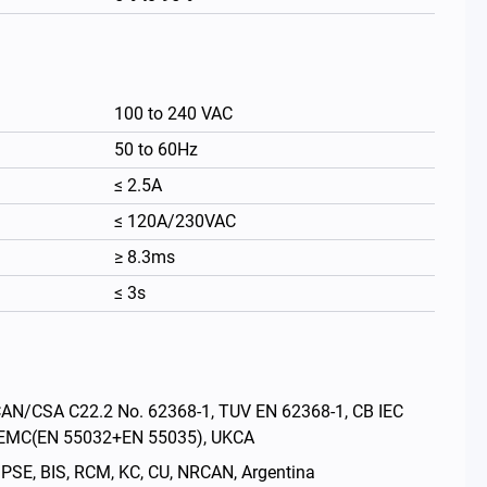
100 to 240 VAC
50 to 60Hz
≤ 2.5A
≤ 120A/230VAC
≥ 8.3ms
≤ 3s
繁體中文
CSA C22.2 No. 62368-1, TUV EN 62368-1, CB IEC
E EMC(EN 55032+EN 55035), UKCA
 BIS, RCM, KC, CU, NRCAN, Argentina