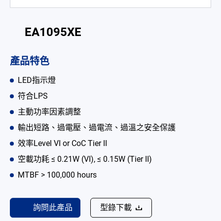
電池適配充電器
EA1095XE
開放式電源供應器
內置機殼型電源適配器
產品特色
LED 電源供應器
LED指示燈
符合LPS
解决方案
主動功率因素調整
為何選擇翌勝
輸出短路、過電壓、過電流、過溫之安全保護
最新消息
效率Level VI or CoC Tier II
空載功耗 ≤ 0.21W (VI), ≤ 0.15W (Tier II)
公司簡介
MTBF > 100,000 hours
型錄
聯絡我們
詢問此產品
型錄下載