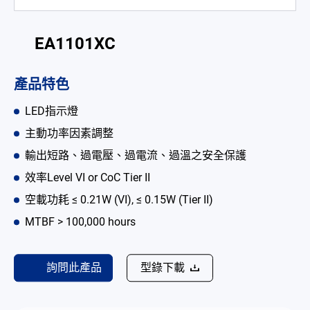
電池適配充電器
EA1101XC
開放式電源供應器
內置機殼型電源適配器
產品特色
LED 電源供應器
LED指示燈
主動功率因素調整
CRPS 電源供應器
輸出短路、過電壓、過電流、過溫之安全保護
解决方案
效率Level VI or CoC Tier II
為何選擇翌勝
空載功耗 ≤ 0.21W (VI), ≤ 0.15W (Tier II)
MTBF > 100,000 hours
最新消息
公司簡介
詢問此產品
型錄下載
型錄