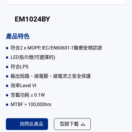
電池適配充電器
EM1024BY
開放式電源供應器
內置機殼型電源適配器
產品特色
LED 電源供應器
符合2 x MOPP, IEC/EN60601-1醫療安規認證
CRPS 電源供應器
LED指示燈(可選擇的)
符合LPS
解决方案
輸出短路、過電壓、過電流之安全保護
為何選擇翌勝
效率Level VI
空載功耗 ≤ 0.1W
最新消息
MTBF > 100,000hrs
公司簡介
型錄
詢問此產品
型錄下載