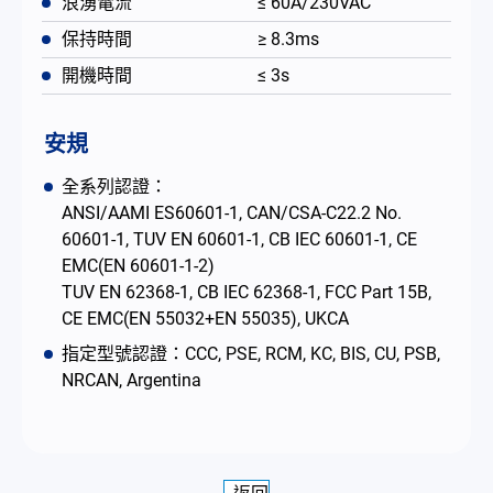
浪湧電流
≤ 60A/230VAC
保持時間
≥ 8.3ms
開機時間
≤ 3s
安規
全系列認證：
ANSI/AAMI ES60601-1, CAN/CSA-C22.2 No.
60601-1, TUV EN 60601-1, CB IEC 60601-1, CE
EMC(EN 60601-1-2)
TUV EN 62368-1, CB IEC 62368-1, FCC Part 15B,
CE EMC(EN 55032+EN 55035), UKCA
指定型號認證：CCC, PSE, RCM, KC, BIS, CU, PSB,
NRCAN, Argentina