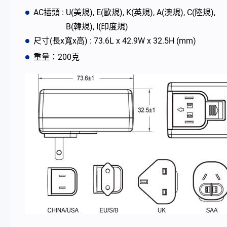
AC插頭 : U(美規), E(歐規), K(英規), A(澳規), C(陸規),
最新消息
B(韓規), I(印度規)
尺寸(長x寬x高) : 73.6L x 42.9W x 32.5H (mm)
公司簡介
重量：200克
型錄
聯絡我們
简体中文