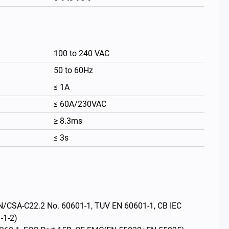
100 to 240 VAC
50 to 60Hz
≤ 1A
≤ 60A/230VAC
≥ 8.3ms
≤ 3s
繁體中文
/CSA-C22.2 No. 60601-1, TUV EN 60601-1, CB IEC
-1-2)