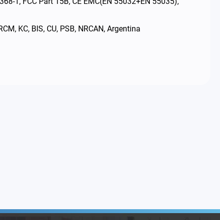
2368-1, FCC Part 15B, CE EMC(EN 55032+EN 55035),
 KC, BIS, CU, PSB, NRCAN, Argentina