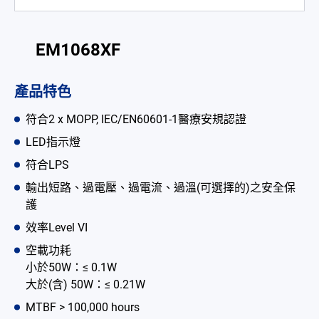
電池適配充電器
開放式電源供應器
EM1068XF
內置機殼型電源適配器
產品特色
LED 電源供應器
符合2 x MOPP, IEC/EN60601-1醫療安規認證
CRPS 電源供應器
LED指示燈
符合LPS
解决方案
輸出短路、過電壓、過電流、過溫(可選擇的)之安全保
為何選擇翌勝
護
效率Level VI
最新消息
空載功耗
公司簡介
小於50W：≤ 0.1W
大於(含) 50W：≤ 0.21W
型錄
MTBF > 100,000 hours