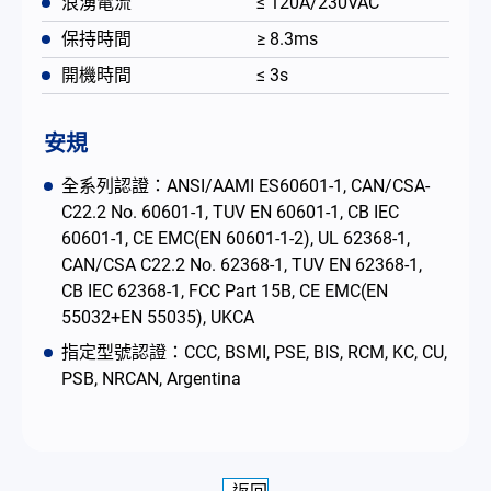
浪湧電流
≤ 120A/230VAC
保持時間
≥ 8.3ms
開機時間
≤ 3s
安規
全系列認證：ANSI/AAMI ES60601-1, CAN/CSA-
C22.2 No. 60601-1, TUV EN 60601-1, CB IEC
60601-1, CE EMC(EN 60601-1-2), UL 62368-1,
CAN/CSA C22.2 No. 62368-1, TUV EN 62368-1,
CB IEC 62368-1, FCC Part 15B, CE EMC(EN
55032+EN 55035), UKCA
指定型號認證：CCC, BSMI, PSE, BIS, RCM, KC, CU,
PSB, NRCAN, Argentina