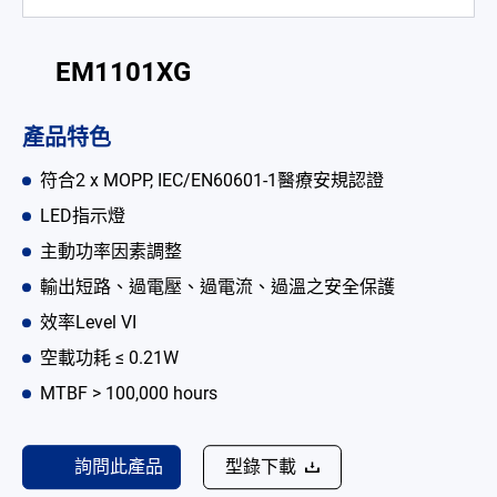
電池適配充電器
EM1101XG
開放式電源供應器
內置機殼型電源適配器
產品特色
LED 電源供應器
符合2 x MOPP, IEC/EN60601-1醫療安規認證
LED指示燈
解决方案
主動功率因素調整
為何選擇翌勝
輸出短路、過電壓、過電流、過溫之安全保護
最新消息
效率Level VI
空載功耗 ≤ 0.21W
公司簡介
MTBF > 100,000 hours
型錄
聯絡我們
詢問此產品
型錄下載