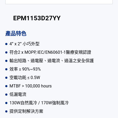
電池適配充電器
開放式電源供應器
EPM1153D27YY
內置機殼型電源適配器
產品特色
LED 電源供應器
4” x 2” 小巧外型
CRPS 電源供應器
符合2 x MOPP, IEC/EN60601-1醫療安規認證
輸出短路、過電壓、過電流、過溫之安全保護
解决方案
效率 ≥ 90%~93%
為何選擇翌勝
空載功耗 ≤ 0.5W
MTBF > 100,000 hours
最新消息
低漏電流
公司簡介
130W自然風冷 / 170W強制風冷
型錄
提供定制解決方案