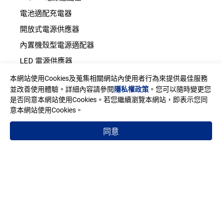
電池適配充電器
開放式電源供應器
內置機殼型電源適配器
LED 電源供應器
本網站使用Cookies及蒐集相關網站內使用者行為來提供最佳服務
並改善使用體驗。詳細內容請參閱
隱私權政策
。您可以隨時變更您
地址
是否同意本網站使用Cookies。若您繼續瀏覽本網站，即表示您同
臺灣新北市中和區建一路150號11樓之2(E棟)
意本網站使用Cookies。
信箱
sales@edac.com.tw
同意
電話
+886-2-8226-3289
傳真
+886-2-8226-3327
Copyright © EDAC POWER ELECTRONICS CO., LTD.
使用條款
隱私權政策