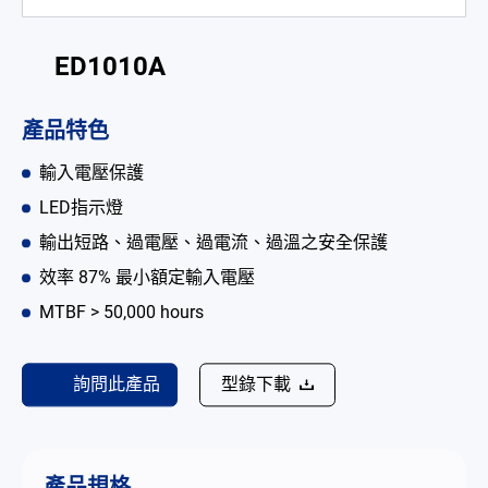
電池適配充電器
ED1010A
開放式電源供應器
內置機殼型電源適配器
產品特色
LED 電源供應器
輸入電壓保護
LED指示燈
解决方案
輸出短路、過電壓、過電流、過溫之安全保護
為何選擇翌勝
效率 87% 最小額定輸入電壓
最新消息
MTBF > 50,000 hours
公司簡介
詢問此產品
型錄下載
型錄
聯絡我們
產品規格