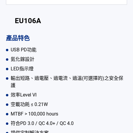
電池適配充電器
開放式電源供應器
EU106A
內置機殼型電源適配器
產品特色
LED 電源供應器
USB PD功能
CRPS 電源供應器
氮化鎵設計
LED指示燈
解决方案
輸出短路、過電壓、過電流、過溫(可選擇的)之安全保
為何選擇翌勝
護
效率Level VI
最新消息
空載功耗 ≤ 0.21W
公司簡介
MTBF > 100,000 hours
符合PD 3.0 / QC 4.0+ / QC 4.0
型錄