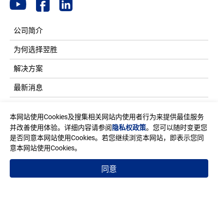
公司简介
为何选择翌胜
解决方案
最新消息
型录
本网站使用Cookies及搜集相关网站内使用者行为来提供最佳服务
联络我们
并改善使用体验。详细内容请参阅
隐私权政策
。您可以随时变更您
是否同意本网站使用Cookies。若您继续浏览本网站，即表示您同
产品介绍
意本网站使用Cookies。
同意
地址
台湾新北市中和区建一路150号11楼之2(E栋)
邮箱
sales@edac.com.tw