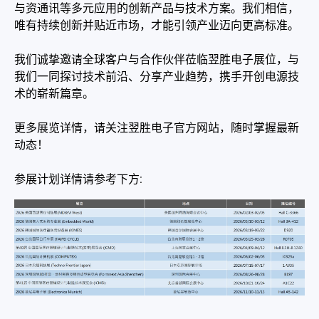
与资通讯等多元应用的创新产品与技术方案。我们相信，
展览
唯有持续创新并贴近市场，才能引领产业迈向更高标准。
公告
我们诚挚邀请全球客户与合作伙伴莅临翌胜电子展位，与
我们一同探讨技术前沿、分享产业趋势，携手开创电源技
公司简介
术的崭新篇章。
型录
更多展览详情，请关注翌胜电子官方网站，随时掌握最新
联络我们
动态！
参展计划详情请参考下方:
简体中文
English
繁體中文