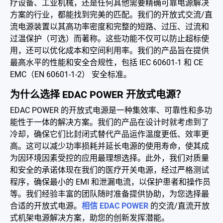
疗设备、工业机械，还是任何其他需要精确可靠电源解决
电池适配充电器
方案的行业，都能找到完美的匹配。我们的开放式交流/直
流电源装置以其高功率密度和完整的短路、过压、过流和
开放式电源
过温保护（可选）而著称。这些功能不仅可以防止超标使
用，还可以优化成本和空间利用率。我们的产品旨在提供
内置机壳型电源适配器
最高水平的性能和安全合规性，包括 IEC 60601-1 和 CE
EMC（EN 60601-1-2） 安全标准。
LED 电源
为什么选择 EDAC POWER 开放式电源？
CRPS 电源
EDAC POWER 的开放式电源是一种集效率、可靠性和多功
解决方案
能性于一体的解决方案。我们的产品在设计时就考虑到了
冷却，确保它们比封闭式替代产品运作温度更低、效率更
为何选择翌胜
高。这可以减少功率损耗并延长电源的使用寿命，使其成
为因环境因素受控的应用最理想选择。此外，我们对质量
最新消息
和安全的承诺体现在我们的医疗开关电源，经过严格测试
程序，确保最小的 EMI 和泄漏电流，以保护患者和操作员
公司简介
等。我们经验丰富的团队随时准备提供协助，为您选择最
合适的开放式电源。
相信 EDAC POWER
的交流/直流开放
型录
式机架电源解决方案，助您的创新发挥潜能。