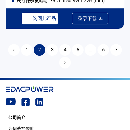
尺寸(长x宽x高): 76.2L x 50.8W x 22H (mm)
询问此产品
型录下载
1
2
3
4
5
...
6
7
公司简介
为何选择翌胜