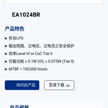
电池适配充电器
EA1024BR
开放式电源
内置机壳型电源适配器
产品特色
LED 电源
符合LPS
输出短路、过电压、过电流之安全保护
CRPS 电源
效率Level VI or CoC Tier II
解决方案
空载功耗 ≤ 0.1W (VI), ≤ 0.075W (Tier II)
为何选择翌胜
MTBF > 100,000 hours
最新消息
询问此产品
型录下载
公司简介
型录
产品规格