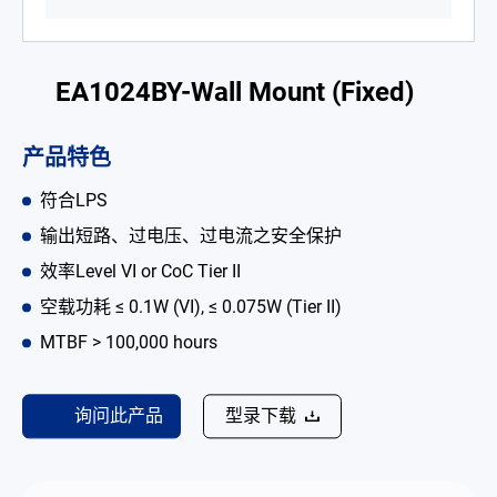
电池适配充电器
开放式电源
EA1024BY-Wall Mount (Fixed)
内置机壳型电源适配器
产品特色
LED 电源
符合LPS
CRPS 电源
输出短路、过电压、过电流之安全保护
解决方案
效率Level VI or CoC Tier II
空载功耗 ≤ 0.1W (VI), ≤ 0.075W (Tier II)
为何选择翌胜
MTBF > 100,000 hours
最新消息
公司简介
询问此产品
型录下载
型录