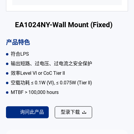
电池适配充电器
开放式电源
EA1024NY-Wall Mount (Fixed)
内置机壳型电源适配器
产品特色
LED 电源
符合LPS
CRPS 电源
输出短路、过电压、过电流之安全保护
解决方案
效率Level VI or CoC Tier II
空载功耗 ≤ 0.1W (VI), ≤ 0.075W (Tier II)
为何选择翌胜
MTBF > 100,000 hours
最新消息
公司简介
询问此产品
型录下载
型录