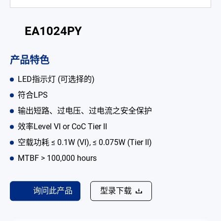
电池适配充电器
EA1024PY
开放式电源
内置机壳型电源适配器
产品特色
LED 电源
LED指示灯 (可选择的)
符合LPS
CRPS 电源
输出短路、过电压、过电流之安全保护
解决方案
效率Level VI or CoC Tier II
为何选择翌胜
空载功耗 ≤ 0.1W (VI), ≤ 0.075W (Tier II)
MTBF > 100,000 hours
最新消息
公司简介
询问此产品
型录下载
型录