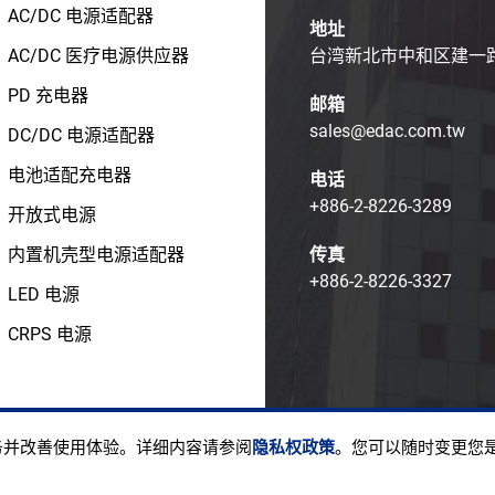
AC/DC 电源适配器
地址
AC/DC 医疗电源供应器
台湾新北市中和区建一路1
PD 充电器
邮箱
sales@edac.com.tw
DC/DC 电源适配器
电池适配充电器
电话
+886-2-8226-3289
开放式电源
内置机壳型电源适配器
传真
+886-2-8226-3327
LED 电源
CRPS 电源
ight © EDAC POWER ELECTRONICS CO., LTD.
使用条款
隐私
服务并改善使用体验。详细内容请参阅
隐私权政策
。您可以随时变更您是