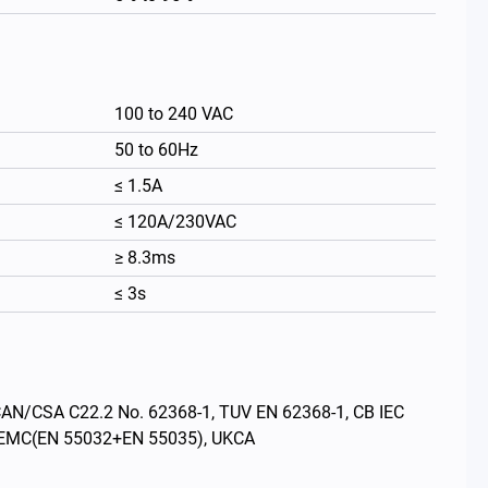
100 to 240 VAC
50 to 60Hz
≤ 1.5A
≤ 120A/230VAC
≥ 8.3ms
≤ 3s
繁體中文
CSA C22.2 No. 62368-1, TUV EN 62368-1, CB IEC
E EMC(EN 55032+EN 55035), UKCA