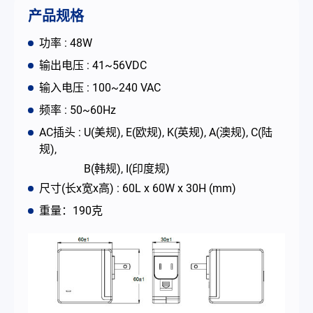
联络我们
产品规格
功率 : 48W
简体中文
English
繁體中文
输出电压 : 41~56VDC
输入电压 : 100~240 VAC
频率 : 50~60Hz
AC插头 : U(美规), E(欧规), K(英规), A(澳规), C(陆
规),
B(韩规), I(印度规)
尺寸(长x宽x高) : 60L x 60W x 30H (mm)
重量：190克