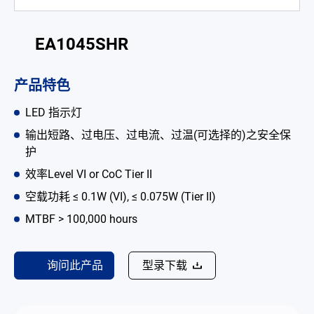
电池适配充电器
EA1045SHR
开放式电源
内置机壳型电源适配器
产品特色
LED 电源
LED 指示灯
输出短路、过电压、过电流、过温(可选择的)之安全保
CRPS 电源
护
解决方案
效率Level VI or CoC Tier II
空载功耗 ≤ 0.1W (VI), ≤ 0.075W (Tier II)
为何选择翌胜
MTBF > 100,000 hours
最新消息
公司简介
询问此产品
型录下载
型录