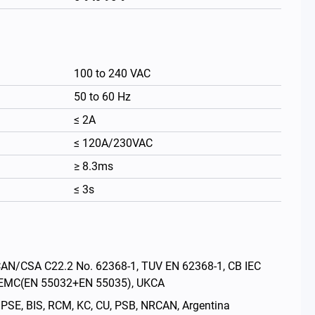
100 to 240 VAC
50 to 60 Hz
≤ 2A
≤ 120A/230VAC
≥ 8.3ms
≤ 3s
繁體中文
CSA C22.2 No. 62368-1, TUV EN 62368-1, CB IEC
E EMC(EN 55032+EN 55035), UKCA
BIS, RCM, KC, CU, PSB, NRCAN, Argentina