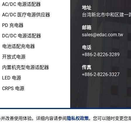
AC/DC 电源适配器
地址
AC/DC 医疗电源供应器
台湾新北市中和区建一路1
PD 充电器
邮箱
sales@edac.com.tw
DC/DC 电源适配器
电池适配充电器
电话
+886-2-8226-3289
开放式电源
内置机壳型电源适配器
传真
+886-2-8226-3327
LED 电源
CRPS 电源
ight © EDAC POWER ELECTRONICS CO., LTD.
使用条款
隐私
服务并改善使用体验。详细内容请参阅
隐私权政策
。您可以随时变更您是