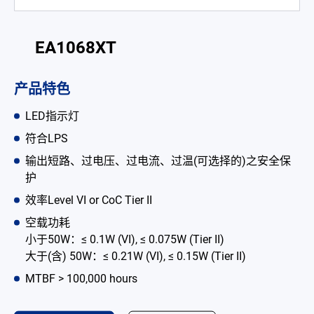
电池适配充电器
开放式电源
EA1068XT
内置机壳型电源适配器
产品特色
LED 电源
LED指示灯
CRPS 电源
符合LPS
输出短路、过电压、过电流、过温(可选择的)之安全保
解决方案
护
为何选择翌胜
效率Level VI or CoC Tier II
空载功耗
最新消息
小于50W：≤ 0.1W (VI), ≤ 0.075W (Tier II)
大于(含) 50W：≤ 0.21W (VI), ≤ 0.15W (Tier II)
公司简介
MTBF > 100,000 hours
型录