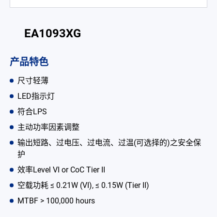
电池适配充电器
开放式电源
EA1093XG
内置机壳型电源适配器
产品特色
LED 电源
尺寸轻薄
CRPS 电源
LED指示灯
符合LPS
解决方案
主动功率因素调整
为何选择翌胜
输出短路、过电压、过电流、过温(可选择的)之安全保
护
最新消息
效率Level VI or CoC Tier II
公司简介
空载功耗 ≤ 0.21W (VI), ≤ 0.15W (Tier II)
MTBF > 100,000 hours
型录