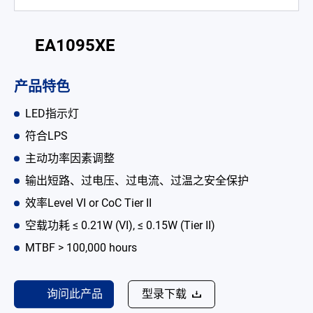
电池适配充电器
EA1095XE
开放式电源
内置机壳型电源适配器
产品特色
LED 电源
LED指示灯
CRPS 电源
符合LPS
主动功率因素调整
解决方案
输出短路、过电压、过电流、过温之安全保护
为何选择翌胜
效率Level VI or CoC Tier II
空载功耗 ≤ 0.21W (VI), ≤ 0.15W (Tier II)
最新消息
MTBF > 100,000 hours
公司简介
型录
询问此产品
型录下载