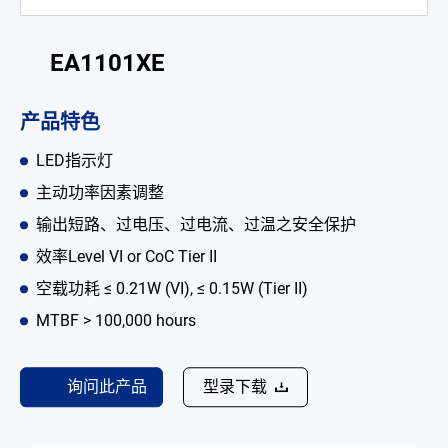
电池适配充电器
EA1101XE
开放式电源
内置机壳型电源适配器
产品特色
LED 电源
LED指示灯
主动功率因素调整
CRPS 电源
输出短路、过电压、过电流、过温之安全保护
解决方案
效率Level VI or CoC Tier II
为何选择翌胜
空载功耗 ≤ 0.21W (VI), ≤ 0.15W (Tier II)
MTBF > 100,000 hours
最新消息
公司简介
询问此产品
型录下载
型录