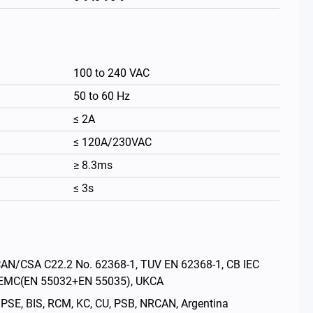
100 to 240 VAC
50 to 60 Hz
≤ 2A
≤ 120A/230VAC
≥ 8.3ms
≤ 3s
繁體中文
CSA C22.2 No. 62368-1, TUV EN 62368-1, CB IEC
E EMC(EN 55032+EN 55035), UKCA
BIS, RCM, KC, CU, PSB, NRCAN, Argentina