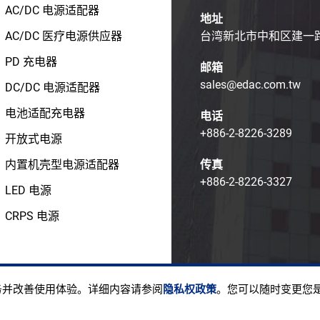
AC/DC 电源适配器
地址
AC/DC 医疗电源供应器
台湾新北市中和区建一路1
PD 充电器
邮箱
sales@edac.com.tw
DC/DC 电源适配器
电池适配充电器
电话
+886-2-8226-3289
开放式电源
内置机壳型电源适配器
传真
+886-2-8226-3327
LED 电源
CRPS 电源
ight © EDAC POWER ELECTRONICS CO., LTD.
使用条款
隐私
服务并改善使用体验。详细内容请参阅
隐私权政策
。您可以随时变更您是