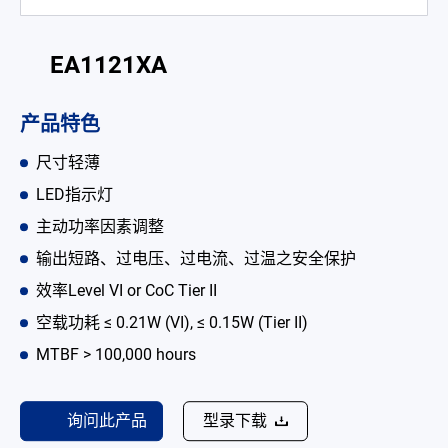
电池适配充电器
EA1121XA
开放式电源
内置机壳型电源适配器
产品特色
LED 电源
尺寸轻薄
CRPS 电源
LED指示灯
主动功率因素调整
解决方案
输出短路、过电压、过电流、过温之安全保护
为何选择翌胜
效率Level VI or CoC Tier II
空载功耗 ≤ 0.21W (VI), ≤ 0.15W (Tier II)
最新消息
MTBF > 100,000 hours
公司简介
型录
询问此产品
型录下载