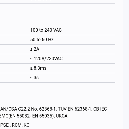
100 to 240 VAC
50 to 60 Hz
≤ 2A
≤ 120A/230VAC
≥ 8.3ms
≤ 3s
繁體中文
CSA C22.2 No. 62368-1, TUV EN 62368-1, CB IEC
E EMC(EN 55032+EN 55035), UKCA
E , RCM, KC