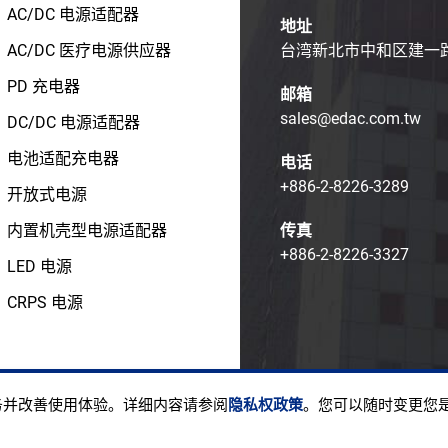
AC/DC 电源适配器
地址
AC/DC 医疗电源供应器
台湾新北市中和区建一路1
PD 充电器
邮箱
sales@edac.com.tw
DC/DC 电源适配器
电池适配充电器
电话
+886-2-8226-3289
开放式电源
内置机壳型电源适配器
传真
+886-2-8226-3327
LED 电源
CRPS 电源
ight © EDAC POWER ELECTRONICS CO., LTD.
使用条款
隐私
服务并改善使用体验。详细内容请参阅
隐私权政策
。您可以随时变更您是