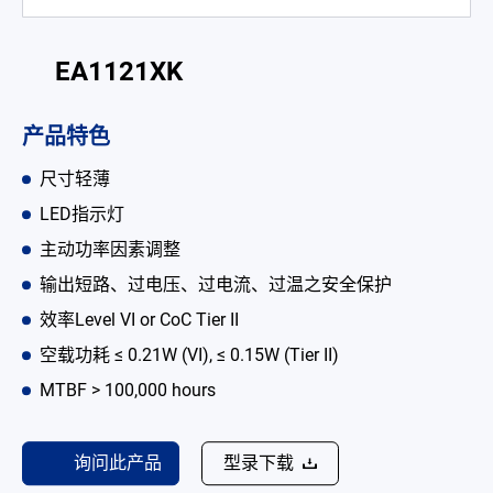
电池适配充电器
EA1121XK
开放式电源
内置机壳型电源适配器
产品特色
LED 电源
尺寸轻薄
CRPS 电源
LED指示灯
主动功率因素调整
解决方案
输出短路、过电压、过电流、过温之安全保护
为何选择翌胜
效率Level VI or CoC Tier II
空载功耗 ≤ 0.21W (VI), ≤ 0.15W (Tier II)
最新消息
MTBF > 100,000 hours
公司简介
型录
询问此产品
型录下载