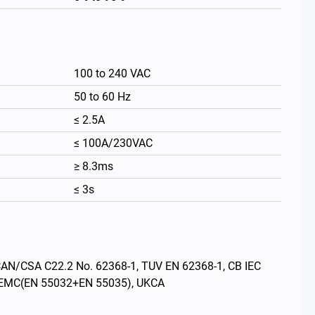
100 to 240 VAC
50 to 60 Hz
≤ 2.5A
≤ 100A/230VAC
≥ 8.3ms
≤ 3s
繁體中文
CSA C22.2 No. 62368-1, TUV EN 62368-1, CB IEC
E EMC(EN 55032+EN 55035), UKCA