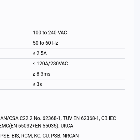
100 to 240 VAC
50 to 60 Hz
≤ 2.5A
≤ 120A/230VAC
≥ 8.3ms
≤ 3s
繁體中文
CSA C22.2 No. 62368-1, TUV EN 62368-1, CB IEC
E EMC(EN 55032+EN 55035), UKCA
 BIS, RCM, KC, CU, PSB, NRCAN