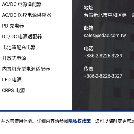
AC/DC 电源适配器
地址
AC/DC 医疗电源供应器
台湾新北市中和区建一路1
PD 充电器
邮箱
sales@edac.com.tw
DC/DC 电源适配器
电池适配充电器
电话
+886-2-8226-3289
开放式电源
内置机壳型电源适配器
传真
+886-2-8226-3327
LED 电源
CRPS 电源
ight © EDAC POWER ELECTRONICS CO., LTD.
使用条款
隐私
服务并改善使用体验。详细内容请参阅
隐私权政策
。您可以随时变更您是