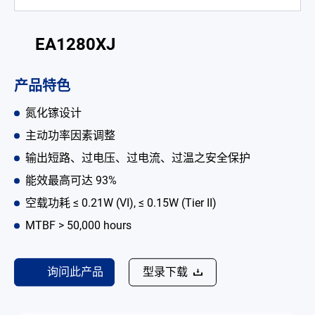
电池适配充电器
EA1280XJ
开放式电源
内置机壳型电源适配器
产品特色
LED 电源
氮化镓设计
主动功率因素调整
CRPS 电源
输出短路、过电压、过电流、过温之安全保护
解决方案
能效最高可达 93%
为何选择翌胜
空载功耗 ≤ 0.21W (VI), ≤ 0.15W (Tier II)
MTBF > 50,000 hours
最新消息
公司简介
询问此产品
型录下载
型录