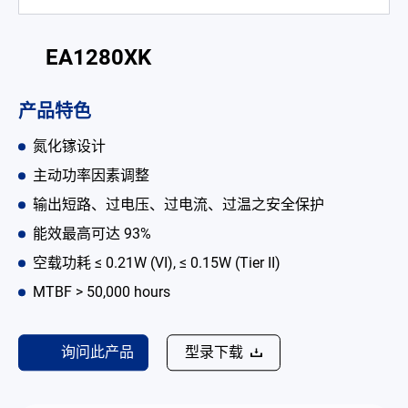
电池适配充电器
EA1280XK
开放式电源
内置机壳型电源适配器
产品特色
LED 电源
氮化镓设计
主动功率因素调整
CRPS 电源
输出短路、过电压、过电流、过温之安全保护
解决方案
能效最高可达 93%
为何选择翌胜
空载功耗 ≤ 0.21W (VI), ≤ 0.15W (Tier II)
MTBF > 50,000 hours
最新消息
公司简介
询问此产品
型录下载
型录