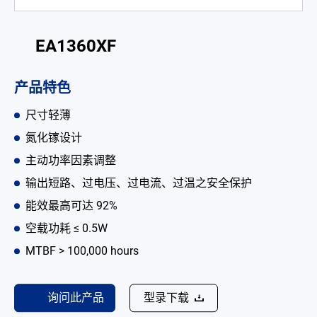
电池适配充电器
EA1360XF
开放式电源
内置机壳型电源适配器
产品特色
LED 电源
尺寸轻薄
CRPS 电源
氮化镓设计
主动功率因素调整
解决方案
输出短路、过电压、过电流、过温之安全保护
为何选择翌胜
能效最高可达 92%
空载功耗 ≤ 0.5W
最新消息
MTBF > 100,000 hours
公司简介
型录
询问此产品
型录下载