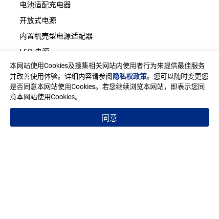
电池适配充电器
开放式电源
内置机壳型电源适配器
LED 电源
本网站使用Cookies及搜集相关网站内使用者行为来提供最佳服务
CRPS 电源
并改善使用体验。详细内容请参阅
隐私权政策
。您可以随时变更您
是否同意本网站使用Cookies。若您继续浏览本网站，即表示您同
意本网站使用Cookies。
地址
台湾新北市中和区建一路150号11楼之2(E栋)
同意
邮箱
sales@edac.com.tw
电话
+886-2-8226-3289
传真
+886-2-8226-3327
Copyright © EDAC POWER ELECTRONICS CO., LTD.