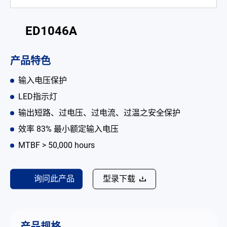
电池适配充电器
ED1046A
开放式电源
内置机壳型电源适配器
产品特色
LED 电源
输入电压保护
LED指示灯
CRPS 电源
输出短路、过电压、过电流、过温之安全保护
解决方案
效率 83% 最小额定输入电压
为何选择翌胜
MTBF > 50,000 hours
最新消息
询问此产品
型录下载
公司简介
型录
产品规格