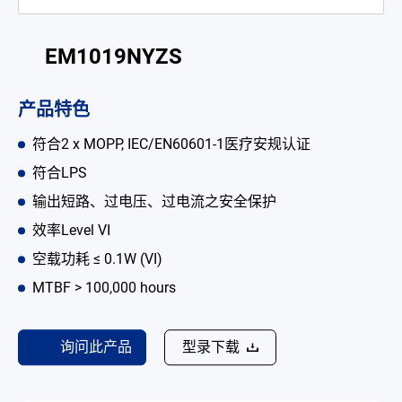
电池适配充电器
EM1019NYZS
开放式电源
内置机壳型电源适配器
产品特色
LED 电源
符合2 x MOPP, IEC/EN60601-1医疗安规认证
符合LPS
CRPS 电源
输出短路、过电压、过电流之安全保护
解决方案
效率Level VI
为何选择翌胜
空载功耗 ≤ 0.1W (VI)
MTBF > 100,000 hours
最新消息
公司简介
询问此产品
型录下载
型录