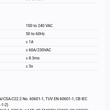
100 to 240 VAC
50 to 60Hz
≤ 1A
≤ 60A/230VAC
≥ 8.3ms
≤ 3s
繁體中文
/CSA-C22.2 No. 60601-1, TUV EN 60601-1, CB IEC
-1-2)