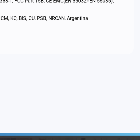
2368-1, FCC Part 15B, CE EMC(EN 55032+EN 55035),
KC, BIS, CU, PSB, NRCAN, Argentina