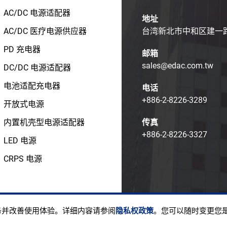
AC/DC 电源适配器
地址
AC/DC 医疗电源供应器
台湾新北市中和区建一路1
PD 充电器
邮箱
sales@edac.com.tw
DC/DC 电源适配器
电池适配充电器
电话
+886-2-8226-3289
开放式电源
内置机壳型电源适配器
传真
+886-2-8226-3327
LED 电源
CRPS 电源
ight © EDAC POWER ELECTRONICS CO., LTD.
使用条款
隐私
服务并改善使用体验。详细内容请参阅
隐私权政策
。您可以随时变更您是