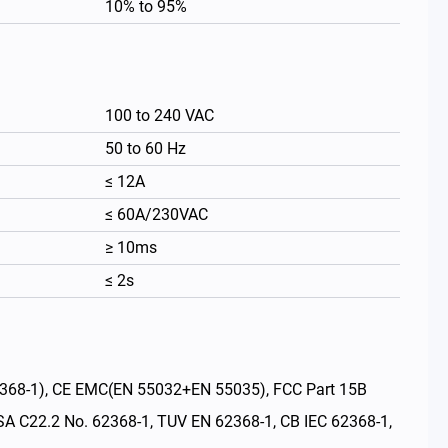
10% to 95%
100 to 240 VAC
50 to 60 Hz
≤ 12A
≤ 60A/230VAC
≥ 10ms
≤ 2s
繁體中文
), CE EMC(EN 55032+EN 55035), FCC Part 15B
C22.2 No. 62368-1, TUV EN 62368-1, CB IEC 62368-1,