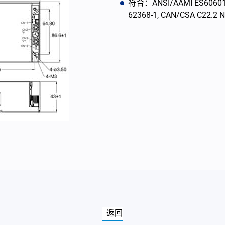
符合：ANSI/AAMI ES60601-1,
62368-1, CAN/CSA C22.2 N
返回