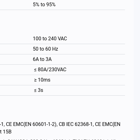
5% to 95%
100 to 240 VAC
50 to 60 Hz
6A to 3A
≤ 80A/230VAC
≥ 10ms
≤ 3s
繁體中文
E EMC(EN 60601-1-2), CB IEC 62368-1, CE EMC(EN
t 15B