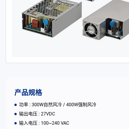
PD 充电器
DC/DC 电源适配器
电池适配充电器
开放式电源
内置机壳型电源适配器
LED 电源
产品规格
CRPS 电源
功率 : 300W自然风冷 / 400W强制风冷
解决方案
输出电压 : 27VDC
输入电压 : 100~240 VAC
为何选择翌胜