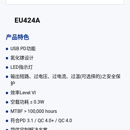
电池适配充电器
开放式电源
EU424A
内置机壳型电源适配器
产品特色
LED 电源
USB PD功能
CRPS 电源
氮化镓设计
LED指示灯
解决方案
输出短路、过电压、过电流、过温(可选择的)之安全保
为何选择翌胜
护
效率Level VI
最新消息
空载功耗 ≤ 0.3W
公司简介
MTBF > 100,000 hours
符合PD 3.1 / QC 4.0+ / QC 4.0
型录