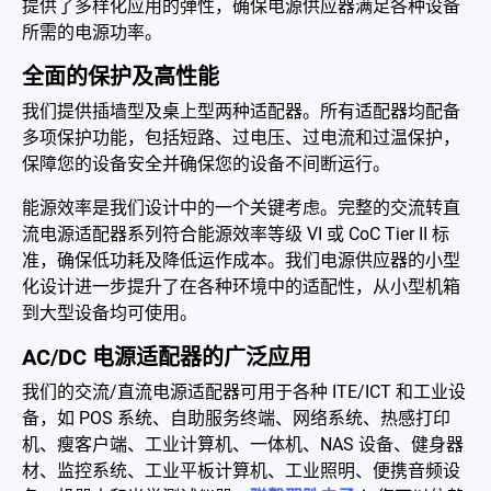
提供了多样化应用的弹性，确保电源供应器满足各种设备
电池适配充电器
所需的电源功率。
开放式电源
全面的保护及高性能
我们提供插墙型及桌上型两种适配器。所有适配器均配备
内置机壳型电源适配器
多项保护功能，包括短路、过电压、过电流和过温保护，
保障您的设备安全并确保您的设备不间断运行。
LED 电源
能源效率是我们设计中的一个关键考虑。完整的交流转直
CRPS 电源
流电源适配器系列符合能源效率等级 VI 或 CoC Tier II 标
准，确保低功耗及降低运作成本。我们电源供应器的小型
解决方案
化设计进一步提升了在各种环境中的适配性，从小型机箱
为何选择翌胜
到大型设备均可使用。
AC/DC 电源适配器的广泛应用
最新消息
我们的交流/直流电源适配器可用于各种 ITE/ICT 和工业设
公司简介
备，如 POS 系统、自助服务终端、网络系统、热感打印
机、瘦客户端、工业计算机、一体机、NAS 设备、健身器
型录
材、监控系统、工业平板计算机、工业照明、便携音频设