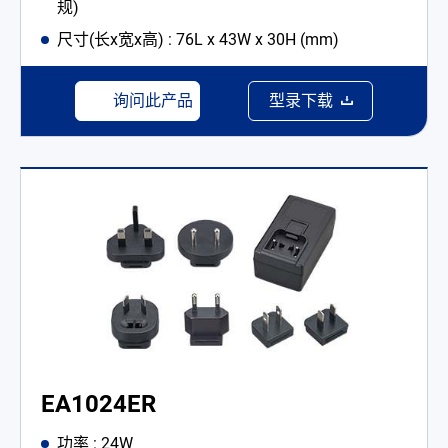
规)
尺寸(长x宽x高) : 76L x 43W x 30H (mm)
询问此产品
型录下载
EA1024ER
功率 : 24W