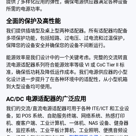
提供了多样化应用的弹性，确保电源供应器满足各种设备
电池适配充电器
所需的电源功率。
开放式电源
全面的保护及高性能
我们提供插墙型及桌上型两种适配器。所有适配器均配备
内置机壳型电源适配器
多项保护功能，包括短路、过电压、过电流和过温保护，
保障您的设备安全并确保您的设备不间断运行。
LED 电源
能源效率是我们设计中的一个关键考虑。完整的交流转直
CRPS 电源
流电源适配器系列符合能源效率等级 VI 或 CoC Tier II 标
准，确保低功耗及降低运作成本。我们电源供应器的小型
解决方案
化设计进一步提升了在各种环境中的适配性，从小型机箱
为何选择翌胜
到大型设备均可使用。
AC/DC 电源适配器的广泛应用
最新消息
我们的交流/直流电源适配器可用于各种 ITE/ICT 和工业设
公司简介
备，如 POS 系统、自助服务终端、网络系统、热感打印
机、瘦客户端、工业计算机、一体机、NAS 设备、健身器
型录
材、监控系统、工业平板计算机、工业照明、便携音频设