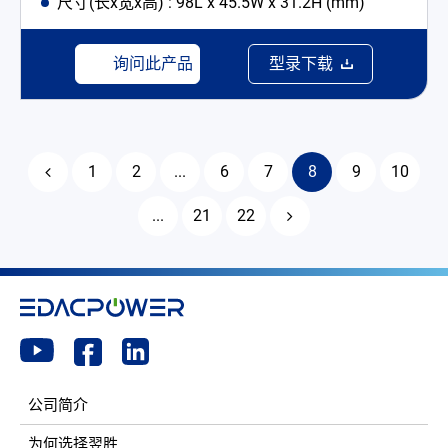
尺寸(长x宽x高) : 98L x 45.5W x 31.2H (mm)
询问此产品
型录下载
1
2
...
6
7
8
9
10
...
21
22
公司简介
为何选择翌胜